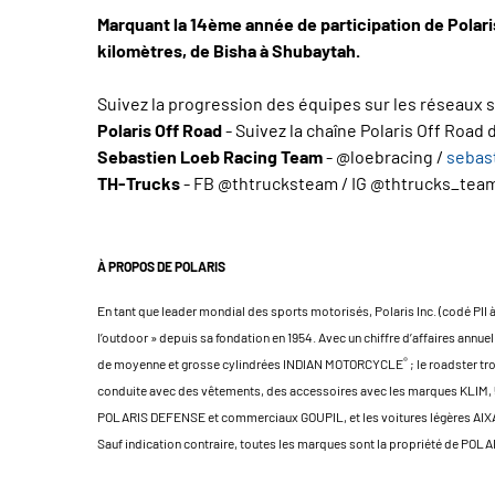
Marquant la 14ème année de participation de Polaris 
kilomètres, de Bisha à Shubaytah.
Suivez la progression des équipes sur les réseaux s
Polaris Off Road
- Suivez la chaîne Polaris Off Road 
Sebastien Loeb Racing Team
- @loebracing /
sebas
TH-Trucks
- FB @thtrucksteam / IG @thtrucks_tea
À PROPOS DE POLARIS
En tant que leader mondial des sports motorisés, Polaris Inc. (codé PII 
l’outdoor » depuis sa fondation en 1954. Avec un chiffre d’affaires an
®
de moyenne et grosse cylindrées INDIAN MOTORCYCLE
; le roadster t
conduite avec des vêtements, des accessoires avec les marques KLIM, 50
POLARIS DEFENSE et commerciaux GOUPIL, et les voitures légères AIXAM
Sauf indication contraire, toutes les marques sont la propriété de POLAR