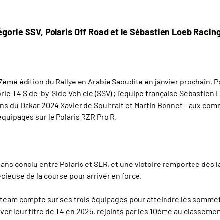
tégorie SSV, Polaris Off Road et le Sébastien Loeb Raci
ème édition du Rallye en Arabie Saoudite en janvier prochain, Pol
rie T4 Side-by-Side Vehicle (SSV) ; l'équipe française Sébastien
ns du Dakar 2024 Xavier de Soultrait et Martin Bonnet - aux comm
équipages sur le Polaris RZR Pro R.
ans conclu entre Polaris et SLR, et une victoire remportée dès l
cieuse de la course pour arriver en force.
le team compte sur ses trois équipages pour atteindre les sommet
rver leur titre de T4 en 2025, rejoints par les 10ème au classeme