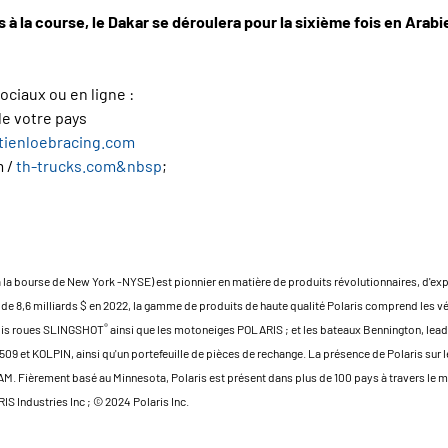
à la course, le Dakar se déroulera pour la sixième fois en Arabie
ociaux ou en ligne :
de votre pays
tienloebracing.com
m /
th-trucks.com&nbsp
;
à la bourse de New York -NYSE) est pionnier en matière de produits révolutionnaires, d'expé
nuel de 8,6 milliards $ en 2022, la gamme de produits de haute qualité Polaris comprend 
®
rois roues SLINGSHOT
ainsi que les motoneiges POLARIS ; et les bateaux Bennington, leade
9 et KOLPIN, ainsi qu'un portefeuille de pièces de rechange. La présence de Polaris sur l
. Fièrement basé au Minnesota, Polaris est présent dans plus de 100 pays à travers le 
IS Industries Inc ; © 2024 Polaris Inc.