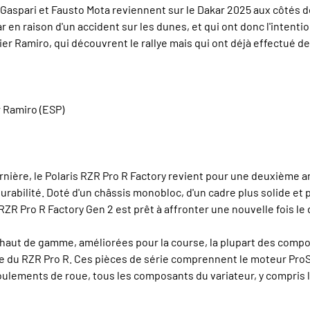
Gaspari et Fausto Mota reviennent sur le Dakar 2025 aux côtés 
ar en raison d'un accident sur les dunes, et qui ont donc l'intent
r Ramiro, qui découvrent le rallye mais qui ont déjà effectué d
r Ramiro (ESP)
rnière, le Polaris RZR Pro R Factory revient pour une deuxième 
bilité. Doté d'un châssis monobloc, d'un cadre plus solide et p
R Pro R Factory Gen 2 est prêt à affronter une nouvelle fois le 
 haut de gamme, améliorées pour la course, la plupart des comp
re du RZR Pro R. Ces pièces de série comprennent le moteur ProSta
roulements de roue, tous les composants du variateur, y compris la