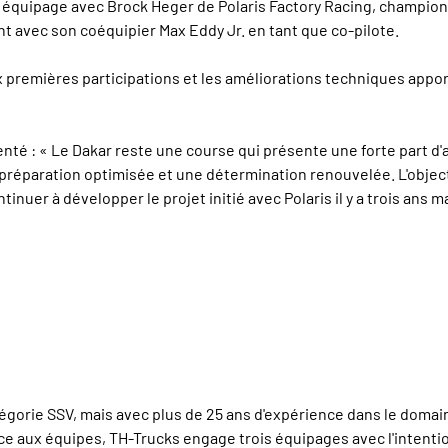
ème équipage avec Brock Heger de Polaris Factory Racing, champio
nt avec son coéquipier Max Eddy Jr. en tant que co-pilote.
premières participations et les améliorations techniques apport
nté : « Le Dakar reste une course qui présente une forte part d'a
réparation optimisée et une détermination renouvelée. L'objectif e
ntinuer à développer le projet initié avec Polaris il y a trois ans
égorie SSV, mais avec plus de 25 ans d'expérience dans le domai
 aux équipes, TH-Trucks engage trois équipages avec l'intention d