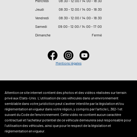
Mercredi
08
:
30 - 12
:
00 / 14
:
00 - 18
:
30
Jeudi
08
:
30 - 12
:
00 / 14
:
00 - 18
:
30
Vendredi
08
:
30 - 12
:
00 / 14
:
00 - 18
:
30
Samedi
09
:
00 - 12
:
00 / 14
:
00 - 17
:
00
Dimanche
Fermé
Mentions légales
Attention ce site internet contient des photos et des vidéos réalisées sur terrain
privé aux Etats-Unis. L'utilisation de ces véhicules dans un environnement
semblable dans votre juridiction peut s'avérer interdite par la législation et/ou
réglementation en vigueur dans votre région, y compris par l'article L.362-1 et
suivant du Code de l'environnement. Cette vidéo ne contient aucun caractère
contractuel et l'acheteur potentiel de ce véhicule demeurera seul responsable pour
l'utilisation des véhicules, ainsi que pour le respect de la législation et
réglementation en vigueur.