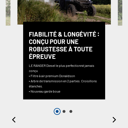
FIABILITÉ & LONGÉVITÉ ∶
CONÇU POUR UNE
ROBUSTESSE À TOUTE
ÉPREUVE
LE RANGER Diesel le plus perfectionné jamais
conçu
• Filtre à air premium Donaldson
• Arbre de transmission en 2 parties. Croisillons
étanches.
• Nouveau garde boue