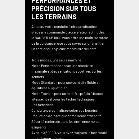
PERFORMANCES ET
PRÉCISION SUR TOUS
LES TERRAINS
Adaptez votre conduite à chaque situation.
Grâce à la commande d’accélérateur à 3 modes,
le RANGER XP 1000 vous offre une maîtrise totale
de la puissance, que vous soyez sur un chantier,
un sentier ou en pleine manœuvre délicate.
Trois modes, une seule machine :
Mode Performance : pour une réactivité
maximale et des sensations sportives sur les
sentiers
Mode Standard : pour une conduite fluide et
équilibrée au quotidien
Mode Travail : pour un contrôle précis à basse
vitesse, idéal pour les tâches techniques
Les bénéfices :
Conduite personnalisée selon vos besoins
Réduction de la fatigue et meilleure efficacité
Sécurité renforcée dans les environnements
exigeants
Avec le XP 1000, vous avez toujours le bon mode
pour chaque mission.