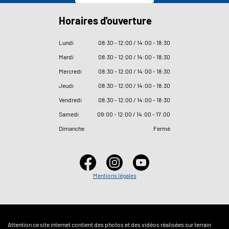
Horaires d'ouverture
Lundi
08
:
30 - 12
:
00 / 14
:
00 - 18
:
30
Mardi
08
:
30 - 12
:
00 / 14
:
00 - 18
:
30
Mercredi
08
:
30 - 12
:
00 / 14
:
00 - 18
:
30
Jeudi
08
:
30 - 12
:
00 / 14
:
00 - 18
:
30
Vendredi
08
:
30 - 12
:
00 / 14
:
00 - 18
:
30
Samedi
09
:
00 - 12
:
00 / 14
:
00 - 17
:
00
Dimanche
Fermé
Mentions légales
Attention ce site internet contient des photos et des vidéos réalisées sur terrain