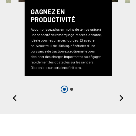
GAGNEZ EN
PRODUCTIVITÉ
Accomplissez plus en moins de temps grâce à
une capacité de remorquage impressionnante,
idéale pour les charges lourdes. Et avec le
nouveau treuil de 1 588 kg, bénéficiez d’une
puissance de traction exceptionnelle pour
déplacer des charges importantes ou dégager
rapidement les obstacles sur les sentiers.
Disponible sur certaines finitions.