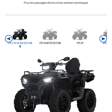
Pour les passages étroits et les sentiers techniques
EPS 2 UP BLACK EDITION
EPS HUNTER EDITION
EPS SP
EPS SP O