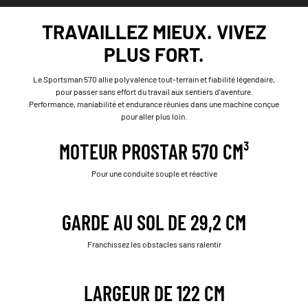
TRAVAILLEZ MIEUX. VIVEZ
PLUS FORT.
Le Sportsman 570 allie polyvalence tout-terrain et fiabilité légendaire,
pour passer sans effort du travail aux sentiers d’aventure.
Performance, maniabilité et endurance réunies dans une machine conçue
pour aller plus loin.
MOTEUR PROSTAR 570 CM³
Pour une conduite souple et réactive
GARDE AU SOL DE 29,2 CM
Franchissez les obstacles sans ralentir
LARGEUR DE 122 CM