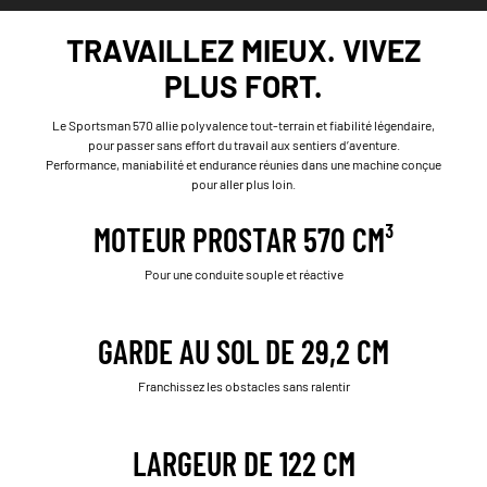
TRAVAILLEZ MIEUX. VIVEZ
PLUS FORT.
Le Sportsman 570 allie polyvalence tout-terrain et fiabilité légendaire,
pour passer sans effort du travail aux sentiers d’aventure.
Performance, maniabilité et endurance réunies dans une machine conçue
pour aller plus loin.
MOTEUR PROSTAR 570 CM³
Pour une conduite souple et réactive
GARDE AU SOL DE 29,2 CM
Franchissez les obstacles sans ralentir
LARGEUR DE 122 CM