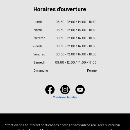
Horaires d'ouverture
Lundi
08
:
30 - 12
:
00 / 14
:
00 - 18
:
30
Mardi
08
:
30 - 12
:
00 / 14
:
00 - 18
:
30
Mercredi
08
:
30 - 12
:
00 / 14
:
00 - 18
:
30
Jeudi
08
:
30 - 12
:
00 / 14
:
00 - 18
:
30
Vendredi
08
:
30 - 12
:
00 / 14
:
00 - 18
:
30
Samedi
09
:
00 - 12
:
00 / 14
:
00 - 17
:
00
Dimanche
Fermé
Mentions légales
Attention ce site internet contient des photos et des vidéos réalisées sur terrain
privé aux Etats-Unis. L'utilisation de ces véhicules dans un environnement