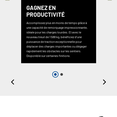
GAGNEZ EN
PRODUCTIVITÉ
Accomplissez plus en moins de temps grâce à
une capacité de remorquage impressionnante,
idéale pour les charges lourdes. Et avec le
nouveau treuil de 1 588 kg, bénéficiez d’une
puissance de traction exceptionnelle pour
déplacer des charges importantes ou dégager
rapidement les obstacles sur les sentiers.
Disponible sur certaines finitions.