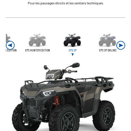
Pour les passages étroits et les sentiers techniques
BLACK EDITION
EPS HUNTER EDITION
EPS SP
EPS SP OHLINS