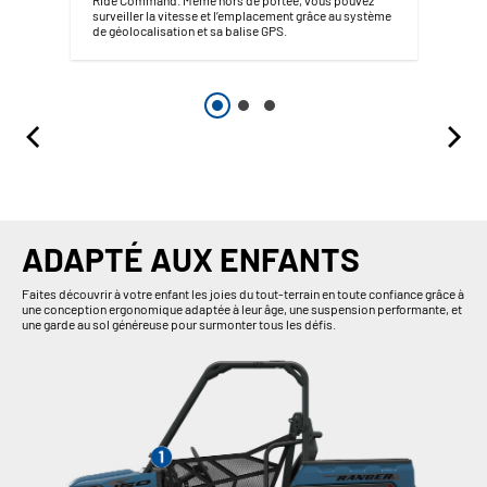
surveiller la vitesse et l’emplacement grâce au système
de géolocalisation et sa balise GPS.
ADAPTÉ AUX ENFANTS
Faites découvrir à votre enfant les joies du tout-terrain en toute confiance grâce à
une conception ergonomique adaptée à leur âge, une suspension performante, et
une garde au sol généreuse pour surmonter tous les défis.